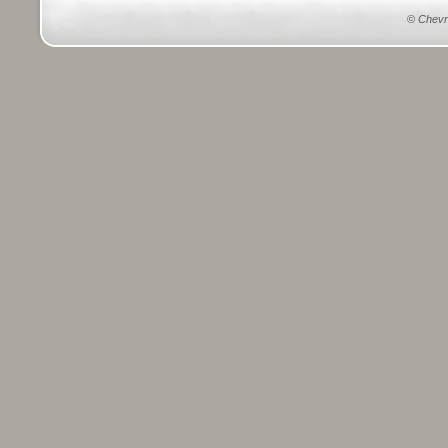
©
Chevr