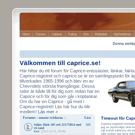
Hem
Forum
Länkar
Fakta
Om
Rabatter
Nyhetsbrev
Denna webbpl
Välkommen till caprice.se!
Här hittar du ett forum för Caprice-entusiaster, länkar, fakta
Caprice-registret och caprice.se är en samlingspunkt
för ä
tillverkades 1965-1996 och blev en av
Chevrolets största framgångar. Dessa
sidor är både till för dig som redan har en
Caprice och för dig som går i köptankar.
Om du har en Caprice - gå med i
Caprice-registret! Läs här hur du blir
medlem!
Läs mer
»
Forumet - senaste trådarna
|
Läst
Timeout för Capr
Caprice-registret kommer
Säljes: Däck 205 och 215/75R14 med
929
jag av personliga skäl i
vit rand
väl också erkänna att in
Kent
[2015-12-16, 19:06]
gått sedan jag drog igå