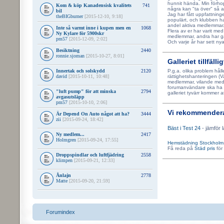
hunnit hända. Min förhop
Kom & köp Kanadensisk kvalitets
741
några kan "ta över" så a
bil
Jag har fått uppfattninge
theBIGburner
[2015-12-10, 9:18]
populärt, och klubben h
andel aktiva medlemmar. S
Inte så varmt inne i kupen men en
1068
Flera av er har varit me
Ny Kylare för 5900skr
medlemmar, andra har gå
pm57
[2015-12-09, 2:02]
Och varje år har sett n
Besiktning
2440
ronnie.sjoman
[2015-10-27, 8:01]
Galleriet tillfälli
Innertak och solskydd
2120
P.g.a. olika problem håll
david
[2015-10-11, 10:48]
rättighetshanteringen (V
medlemmar, vilande med
forumanvändare ska ha til
"luft pump" för att minska
2794
galleriet tyvärr kommer at
avgasutsläpp
pm57
[2015-10-10, 2:06]
Vi rekommendera
Är Depend On Auto något att ha?
3444
zii
[2015-09-24, 18:42]
Bäst i Test 24
- jämför l
Ny medlem...
2417
Holmgren
[2015-09-24, 17:55]
Hemstädning Stockholm
Få reda på
Städ pris
för 
Droppspindlar och luftfjädring
2558
klimpen
[2015-09-21, 12:33]
Ånlajn
2778
Matte
[2015-09-20, 21:59]
Forumindex